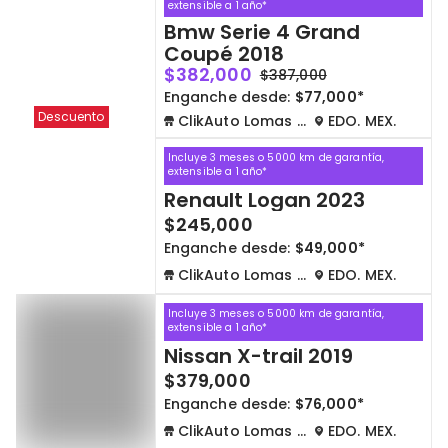
extensible a 1 año*
Bmw Serie 4 Grand
Coupé 2018
$382,000
$387,000
Enganche desde:
$77,000*
Descuento
ClikAuto Lomas Verdes
EDO. MEX.
Incluye 3 meses o 5000 km de garantía,
extensible a 1 año*
Renault Logan 2023
$245,000
Enganche desde:
$49,000*
ClikAuto Lomas Verdes
EDO. MEX.
Incluye 3 meses o 5000 km de garantía,
extensible a 1 año*
Nissan X-trail 2019
$379,000
Enganche desde:
$76,000*
ClikAuto Lomas Verdes
EDO. MEX.