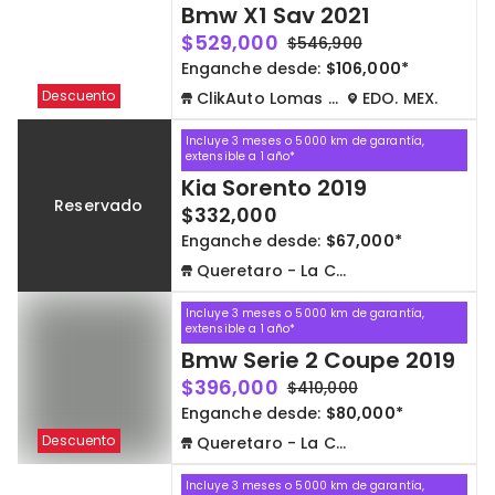
Bmw X1 Sav 2021
$529,000
$546,900
Enganche desde:
$106,000*
Descuento
ClikAuto Lomas Verdes
EDO. MEX.
Incluye 3 meses o 5000 km de garantía,
extensible a 1 año*
Kia Sorento 2019
Reservado
$332,000
Enganche desde:
$67,000*
Queretaro - La Capilla
Incluye 3 meses o 5000 km de garantía,
extensible a 1 año*
Bmw Serie 2 Coupe 2019
$396,000
$410,000
Enganche desde:
$80,000*
Descuento
Queretaro - La Capilla
Incluye 3 meses o 5000 km de garantía,