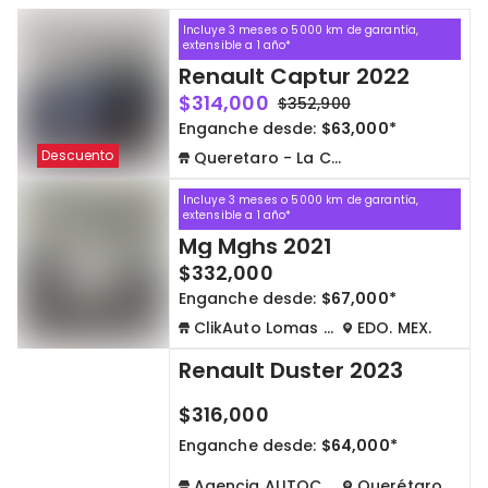
Incluye 3 meses o 5000 km de garantía,
Cdmx y Edo Mex
Querétaro
extensible a 1 año*
Renault Captur 2022
$314,000
$352,900
Con garantía
Negociar precio
Enganche desde:
$63,000*
Descuento
Queretaro - La Capilla
Borrar todo
Ver autos
Incluye 3 meses o 5000 km de garantía,
extensible a 1 año*
Mg Mghs 2021
$332,000
Enganche desde:
$67,000*
ClikAuto Lomas Verdes
EDO. MEX.
Renault Duster 2023
$316,000
Enganche desde:
$64,000*
Agencia AUTOCOM
Querétaro