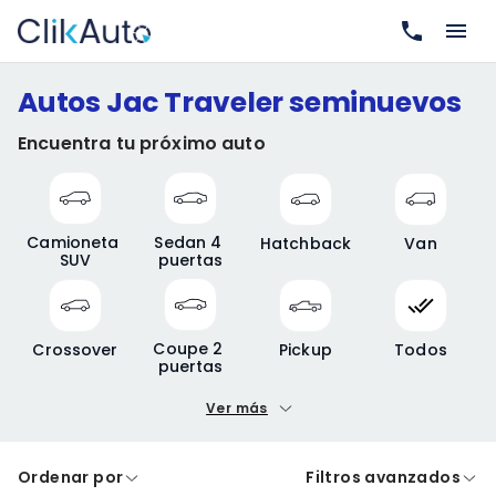
Autos Jac Traveler seminuevos
Encuentra tu próximo auto
Camioneta 
Sedan 4 
Hatchback
Van
SUV
puertas
Coupe 2 
Crossover
Pickup
Todos
puertas
Ver más
Precio mínimo
Precio máximo
Ordenar por
Filtros avanzados
A crédito
De contado