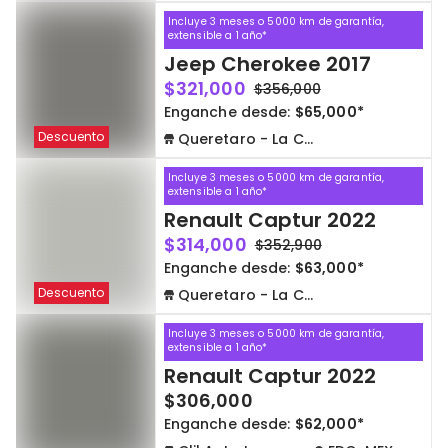
Incluye 3 meses o 5000 km de garantía,
extensible a 1 año*
Jeep Cherokee 2017
$321,000
$356,000
Enganche desde:
$65,000*
Descuento
Queretaro - La Capilla
Incluye 3 meses o 5000 km de garantía,
extensible a 1 año*
Renault Captur 2022
$314,000
$352,900
Enganche desde:
$63,000*
Descuento
Queretaro - La Capilla
Incluye 3 meses o 5000 km de garantía,
extensible a 1 año*
Renault Captur 2022
$306,000
Enganche desde:
$62,000*