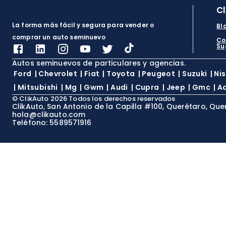
C
La forma más fácil y segura para vender o
Bl
comprar un auto seminuevo
Co
Su
Autos seminuevos de particulares y agencias.
Ford
|
Chevrolet
|
Fiat
|
Toyota
|
Peugeot
|
Suzuki
|
Ni
|
Mitsubishi
|
Mg
|
Gwm
|
Audi
|
Cupra
|
Jeep
|
Gmc
|
A
©
ClikAuto
2026
Todos los derechos reservados
ClikAuto, San Antonio de la Capilla #100, Querétaro, Que
hola@clikauto.com
Teléfono: 5589571916