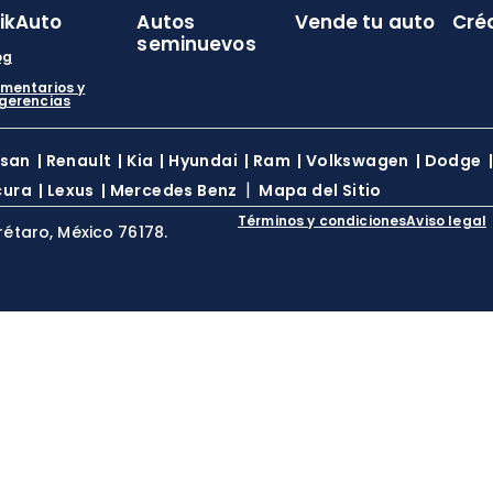
likAuto
Autos
Vende tu auto
Cré
seminuevos
og
mentarios y
gerencias
ssan
|
Renault
|
Kia
|
Hyundai
|
Ram
|
Volkswagen
|
Dodge
|
cura
|
Lexus
|
Mercedes Benz
Mapa del Sitio
Términos y condiciones
Aviso legal
rétaro, México 76178.