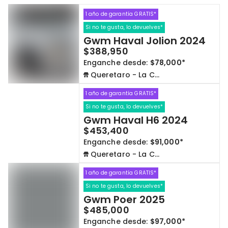
1 año de garantía GRATIS*
Cdmx y Edo Mex
Querétaro
Si no te gusta, lo devuelves*
Gwm Haval Jolion 2024
Con garantía
Negociar precio
$388,950
Enganche desde:
$78,000*
Queretaro - La Capilla
Borrar todo
Ver autos
1 año de garantía GRATIS*
Si no te gusta, lo devuelves*
Gwm Haval H6 2024
$453,400
Enganche desde:
$91,000*
Queretaro - La Capilla
1 año de garantía GRATIS*
Si no te gusta, lo devuelves*
Gwm Poer 2025
$485,000
Enganche desde:
$97,000*