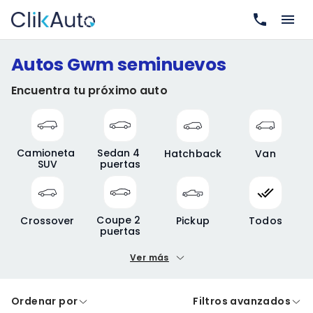
Autos Gwm seminuevos
Encuentra tu próximo auto
Camioneta 
Sedan 4 
Hatchback
Van
SUV
puertas
Coupe 2 
Crossover
Pickup
Todos
puertas
Ver más
Precio mínimo
Precio máximo
Ordenar por
Filtros avanzados
A crédito
De contado