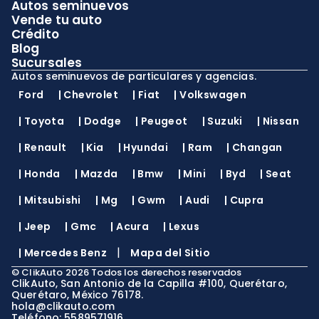
Autos seminuevos
Vende tu auto
Crédito
Blog
Sucursales
Autos seminuevos de particulares y agencias.
Ford
|
Chevrolet
|
Fiat
|
Volkswagen
|
Toyota
|
Dodge
|
Peugeot
|
Suzuki
|
Nissan
|
Renault
|
Kia
|
Hyundai
|
Ram
|
Changan
|
Honda
|
Mazda
|
Bmw
|
Mini
|
Byd
|
Seat
|
Mitsubishi
|
Mg
|
Gwm
|
Audi
|
Cupra
|
Jeep
|
Gmc
|
Acura
|
Lexus
|
|
Mercedes Benz
Mapa del Sitio
©
ClikAuto
2026
Todos los derechos reservados
ClikAuto, San Antonio de la Capilla #100, Querétaro,
Querétaro, México 76178.
hola@clikauto.com
Teléfono: 5589571916