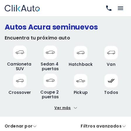
Autos Acura seminuevos
Encuentra tu próximo auto
Camioneta 
Sedan 4 
Hatchback
Van
SUV
puertas
Coupe 2 
Crossover
Pickup
Todos
puertas
Ver más
Precio mínimo
Precio máximo
Ordenar por
Filtros avanzados
A crédito
De contado