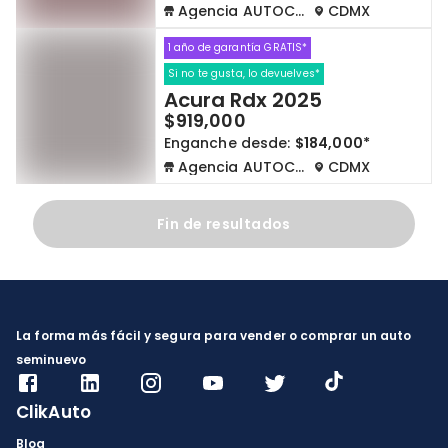
Agencia AUTOCOM
CDMX
1 año de garantía GRATIS*
Si no te gusta, lo devuelves*
Acura Rdx 2025
$919,000
Enganche desde:
$184,000*
Agencia AUTOCOM
CDMX
Fin de resultados
La forma más fácil y segura para vender o comprar un auto
seminuevo
ClikAuto
Blog