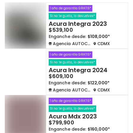
1 año de garantía GRATIS*
Cdmx y Edo Mex
Querétaro
Si no te gusta, lo devuelves*
Acura Integra 2023
Con garantía
Negociar precio
$539,100
Enganche desde:
$108,000*
Agencia AUTOCOM
CDMX
Borrar todo
Ver autos
1 año de garantía GRATIS*
Si no te gusta, lo devuelves*
Acura Integra 2024
$609,100
Enganche desde:
$122,000*
Agencia AUTOCOM
CDMX
1 año de garantía GRATIS*
Si no te gusta, lo devuelves*
Acura Mdx 2023
$799,900
Enganche desde:
$160,000*