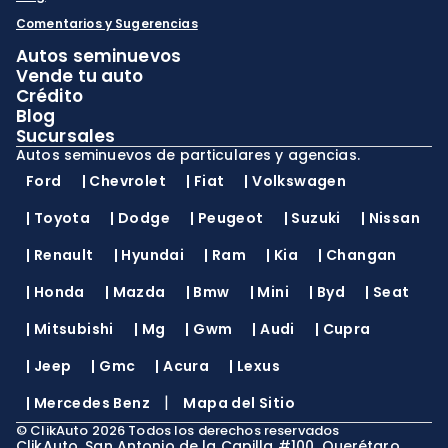
Comentarios y Sugerencias
Autos seminuevos
Vende tu auto
Crédito
Blog
Sucursales
Autos seminuevos de particulares y agencias.
Ford
|
Chevrolet
|
Fiat
|
Volkswagen
|
Toyota
|
Dodge
|
Peugeot
|
Suzuki
|
Nissan
|
Renault
|
Hyundai
|
Ram
|
Kia
|
Changan
|
Honda
|
Mazda
|
Bmw
|
Mini
|
Byd
|
Seat
|
Mitsubishi
|
Mg
|
Gwm
|
Audi
|
Cupra
|
Jeep
|
Gmc
|
Acura
|
Lexus
|
|
Mercedes Benz
Mapa del Sitio
©
ClikAuto
2026
Todos los derechos reservados
ClikAuto, San Antonio de la Capilla #100, Querétaro,