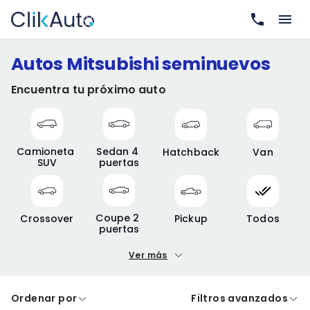
Autos Mitsubishi seminuevos
Encuentra tu próximo auto
Camioneta 
Sedan 4 
Hatchback
Van
SUV
puertas
Coupe 2 
Crossover
Pickup
Todos
puertas
Ver más
Precio mínimo
Precio máximo
Ordenar por
Filtros avanzados
A crédito
De contado