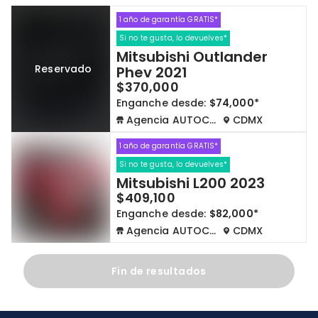
1 año de garantía GRATIS*
Cdmx y Edo Mex
Querétaro
Si no te gusta, lo devuelves*
Mitsubishi Outlander
Con garantía
Negociar precio
Reservado
Phev 2021
$370,000
Enganche desde:
$74,000*
Borrar todo
Ver autos
Agencia AUTOCOM
CDMX
1 año de garantía GRATIS*
Si no te gusta, lo devuelves*
Mitsubishi L200 2023
$409,100
Enganche desde:
$82,000*
Agencia AUTOCOM
CDMX
Fin de resultados