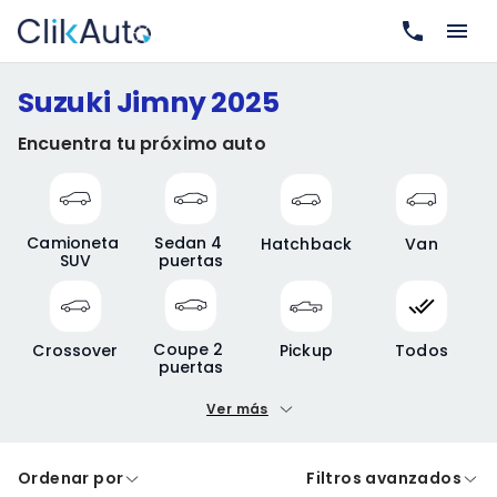
Suzuki Jimny 2025
Encuentra tu próximo auto
Camioneta 
Sedan 4 
Hatchback
Van
SUV
puertas
Coupe 2 
Crossover
Pickup
Todos
puertas
Ver más
Precio mínimo
Precio máximo
Ordenar por
Filtros avanzados
A crédito
De contado