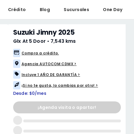
Crédito
Blog
Sucursales
One Day
Suzuki Jimny 2025
Glx At 5 Door
•
7,543 kms
Compra a crédito.
Agencia AUTOCOM CDMX >
Incluye 1 AÑO DE GARANTÍA >
¡Si no te gusta, lo cambias por otro! >
Desde: $0/mes
¡Agenda visita o apartar!