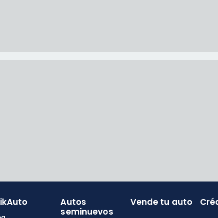
likAuto
Autos
Vende tu auto
Cré
seminuevos
og