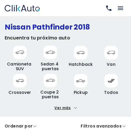
Nissan Pathfinder 2018
Encuentra tu próximo auto
Camioneta 
Sedan 4 
Hatchback
Van
SUV
puertas
Coupe 2 
Crossover
Pickup
Todos
puertas
Ver más
Precio mínimo
Precio máximo
Ordenar por
Filtros avanzados
A crédito
De contado