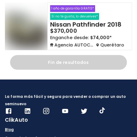
1 año de garantía GRATIS*
Cdmx y Edo Mex
Querétaro
Si no te gusta, lo devuelves*
Nissan Pathfinder 2018
Con garantía
Negociar precio
$370,000
Enganche desde:
$74,000*
Agencia AUTOCOM
Querétaro
Borrar todo
Ver autos
Fin de resultados
La forma más fácil y segura para vender o comprar un auto
seminuevo
ClikAuto
Blog