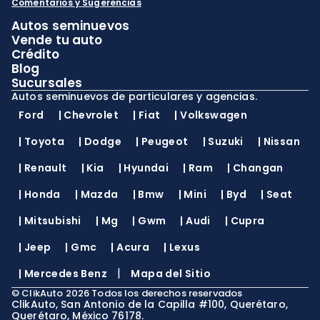
Comentarios y Sugerencias
Autos seminuevos
Vende tu auto
Crédito
Blog
Sucursales
Autos seminuevos de particulares y agencias.
Ford
|
Chevrolet
|
Fiat
|
Volkswagen
|
Toyota
|
Dodge
|
Peugeot
|
Suzuki
|
Nissan
|
Renault
|
Kia
|
Hyundai
|
Ram
|
Changan
|
Honda
|
Mazda
|
Bmw
|
Mini
|
Byd
|
Seat
|
Mitsubishi
|
Mg
|
Gwm
|
Audi
|
Cupra
|
Jeep
|
Gmc
|
Acura
|
Lexus
|
|
Mercedes Benz
Mapa del Sitio
©
ClikAuto
2026
Todos los derechos reservados
ClikAuto, San Antonio de la Capilla #100, Querétaro,
Querétaro, México 76178.