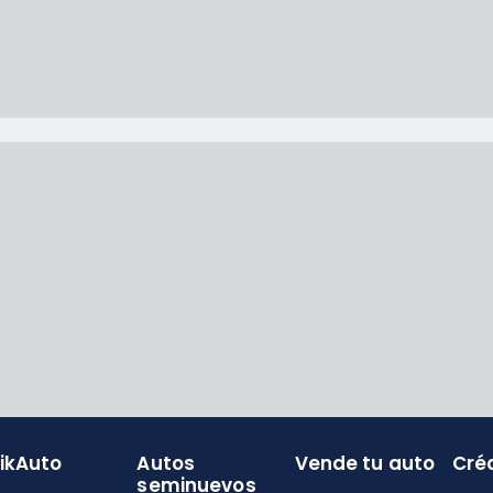
likAuto
Autos
Vende tu auto
Cré
seminuevos