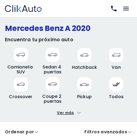
Mercedes Benz A 2020
Encuentra tu próximo auto
Camioneta 
Sedan 4 
Hatchback
Van
SUV
puertas
Coupe 2 
Crossover
Pickup
Todos
puertas
Ver más
Precio mínimo
Precio máximo
Ordenar por
Filtros avanzados
A crédito
De contado