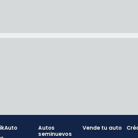
likAuto
Autos
Vende tu auto
Cré
seminuevos
og