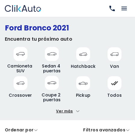
Ford Bronco 2021
Encuentra tu próximo auto
Camioneta 
Sedan 4 
Hatchback
Van
SUV
puertas
Coupe 2 
Crossover
Pickup
Todos
puertas
Ver más
Precio mínimo
Precio máximo
Ordenar por
Filtros avanzados
A crédito
De contado