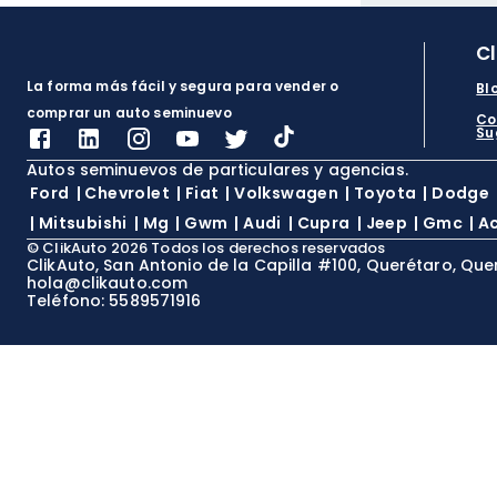
C
La forma más fácil y segura para vender o
Bl
comprar un auto seminuevo
Co
Su
Autos seminuevos de particulares y agencias.
Ford
|
Chevrolet
|
Fiat
|
Volkswagen
|
Toyota
|
Dodge
|
Mitsubishi
|
Mg
|
Gwm
|
Audi
|
Cupra
|
Jeep
|
Gmc
|
A
©
ClikAuto
2026
Todos los derechos reservados
ClikAuto, San Antonio de la Capilla #100, Querétaro, Que
hola@clikauto.com
Teléfono: 5589571916