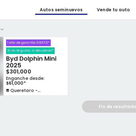
Autos seminuevos
Vende tu auto
1 año de garantía GRATIS*
Si no te gusta, lo devuelves*
Byd Dolphin Mini
2025
$301,000
Enganche desde:
$61,000*
Queretaro - La Capilla
Fin de resultad