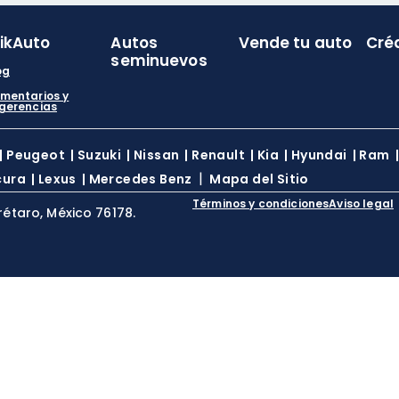
likAuto
Autos
Vende tu auto
Cré
seminuevos
og
mentarios y
gerencias
|
Peugeot
|
Suzuki
|
Nissan
|
Renault
|
Kia
|
Hyundai
|
Ram
|
cura
|
Lexus
|
Mercedes Benz
Mapa del Sitio
Términos y condiciones
Aviso legal
rétaro, México 76178.