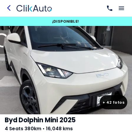
¡
DISPONIBLE
!
+
42
fotos
Byd Dolphin Mini 2025
4 Seats 380km
•
16,048 kms