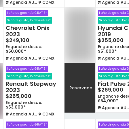
Agencia AUTOCOM
CDMX
Agencia AUTOCOM
1 año de garantía GRATIS*
1 año de garantía 
Si no te gusta, lo devuelves*
Si no te gusta, lo 
Chevrolet Onix
Hyundai C
2023
2019
$249,100
$255,000
Enganche desde:
Enganche des
$50,000*
$51,000*
Agencia AUTOCOM
CDMX
Agencia AUTOCOM
1 año de garantía GRATIS*
1 año de garantía 
Si no te gusta, lo devuelves*
Si no te gusta, lo 
Renault Stepway
Fiat Pulse
Reservado
2023
$269,000
$265,000
Enganche des
$54,000*
Enganche desde:
$53,000*
Agencia AUTOCOM
Agencia AUTOCOM
CDMX
1 año de garantía GRATIS*
1 año de garantía 