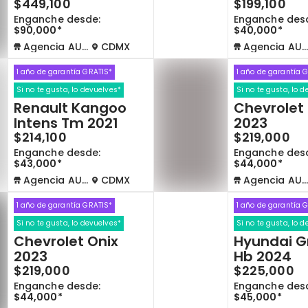
$449,100
$199,100
Enganche desde:
Enganche des
$90,000*
$40,000*
Agencia AUTOCOM
CDMX
Agencia AUTOCOM
1 año de garantía GRATIS*
1 año de garantía 
Si no te gusta, lo devuelves*
Si no te gusta, lo 
Renault Kangoo
Chevrolet
Intens Tm 2021
2023
$214,100
$219,000
Enganche desde:
Enganche des
$43,000*
$44,000*
Agencia AUTOCOM
CDMX
Agencia AUTOCOM
1 año de garantía GRATIS*
1 año de garantía 
Si no te gusta, lo devuelves*
Si no te gusta, lo 
Chevrolet Onix
Hyundai G
2023
Hb 2024
$219,000
$225,000
Enganche desde:
Enganche des
$44,000*
$45,000*