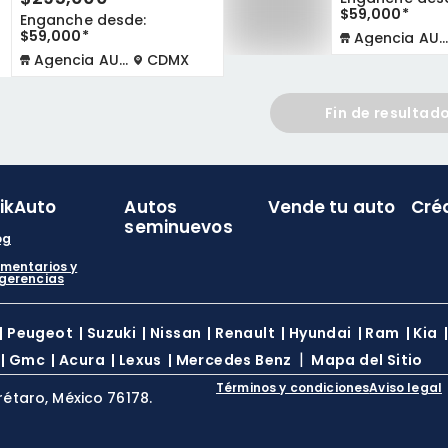
$59,000*
Enganche desde:
$59,000*
Agencia AUTOCOM
Agencia AUTOCOM
CDMX
Fin de resultad
likAuto
Autos
Vende tu auto
Cré
seminuevos
og
mentarios y
gerencias
|
Peugeot
|
Suzuki
|
Nissan
|
Renault
|
Hyundai
|
Ram
|
Kia
|
|
Gmc
|
Acura
|
Lexus
|
Mercedes Benz
Mapa del Sitio
Términos y condiciones
Aviso legal
rétaro, México 76178.