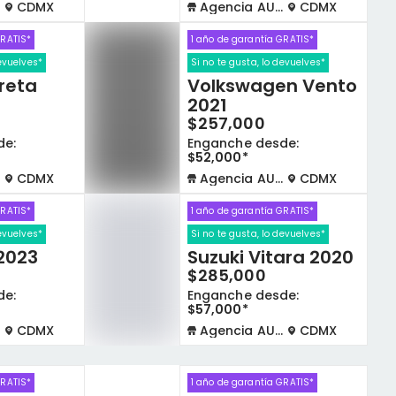
CDMX
Agencia AUTOCOM
CDMX
GRATIS*
1 año de garantía GRATIS*
devuelves*
Si no te gusta, lo devuelves*
reta
Volkswagen Vento
2021
$257,000
de:
Enganche desde:
$52,000*
CDMX
Agencia AUTOCOM
CDMX
GRATIS*
1 año de garantía GRATIS*
devuelves*
Si no te gusta, lo devuelves*
 2023
Suzuki Vitara 2020
$285,000
de:
Enganche desde:
$57,000*
CDMX
Agencia AUTOCOM
CDMX
GRATIS*
1 año de garantía GRATIS*