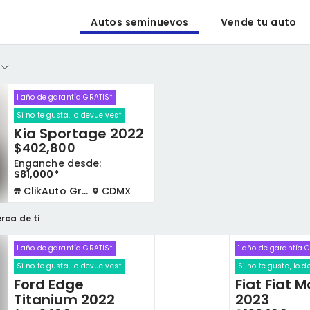
Autos seminuevos
Vende tu auto
1 año de garantía GRATIS*
Si no te gusta, lo devuelves*
Kia Sportage 2022
$402,800
Enganche desde:
$81,000*
ClikAuto Gran Sur
CDMX
rca de ti
1 año de garantía GRATIS*
1 año de garantía 
Si no te gusta, lo devuelves*
Si no te gusta, lo 
Ford Edge
Fiat Fiat M
Titanium 2022
2023