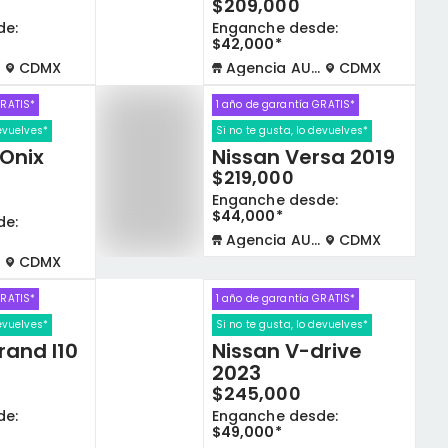
$209,000
de:
Enganche desde:
$42,000*
CDMX
Agencia AUTOCOM
CDMX
GRATIS*
1 año de garantía GRATIS*
devuelves*
Si no te gusta, lo devuelves*
 Onix
Nissan Versa 2019
$219,000
Enganche desde:
$44,000*
de:
Agencia AUTOCOM
CDMX
CDMX
GRATIS*
1 año de garantía GRATIS*
devuelves*
Si no te gusta, lo devuelves*
rand I10
Nissan V-drive
2023
$245,000
de:
Enganche desde:
$49,000*