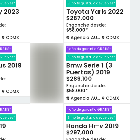
devuelves*
Si no te gusta, lo devuelves*
y 2023
Toyota Yaris 2022
$287,000
de:
Enganche desde:
$58,000*
CDMX
Agencia AUTOCOM
CDMX
GRATIS*
1 año de garantía GRATIS*
devuelves*
Si no te gusta, lo devuelves*
us 2019
Bmw Serie 1 (3
Puertas) 2019
$289,100
de:
Enganche desde:
$58,000*
CDMX
Agencia AUTOCOM
CDMX
GRATIS*
1 año de garantía GRATIS*
devuelves*
Si no te gusta, lo devuelves*
19
Honda Hr-v 2019
$297,000
de:
Enganche desde: