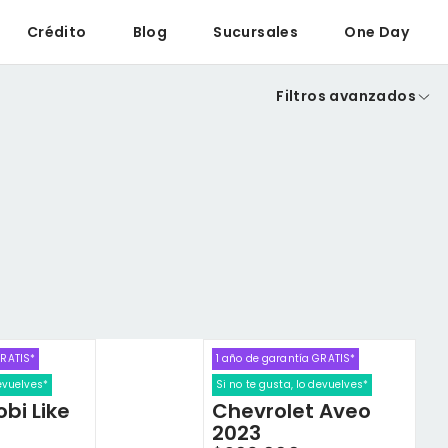
Crédito
Blog
Sucursales
One Day
Filtros avanzados
GRATIS*
1 año de garantía GRATIS*
devuelves*
Si no te gusta, lo devuelves*
obi Like
Chevrolet Aveo
2023