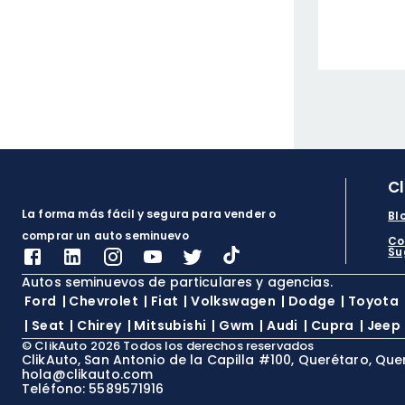
C
La forma más fácil y segura para vender o
Bl
comprar un auto seminuevo
Co
Su
Autos seminuevos de particulares y agencias.
Ford
|
Chevrolet
|
Fiat
|
Volkswagen
|
Dodge
|
Toyota
|
Seat
|
Chirey
|
Mitsubishi
|
Gwm
|
Audi
|
Cupra
|
Jeep
©
ClikAuto
2026
Todos los derechos reservados
ClikAuto, San Antonio de la Capilla #100, Querétaro, Que
hola@clikauto.com
Teléfono: 5589571916