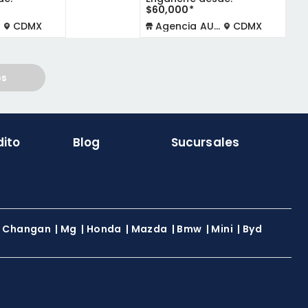
$60,000*
CDMX
Agencia AUTOCOM
CDMX
os
dito
Blog
Sucursales
|
Changan
|
Mg
|
Honda
|
Mazda
|
Bmw
|
Mini
|
Byd