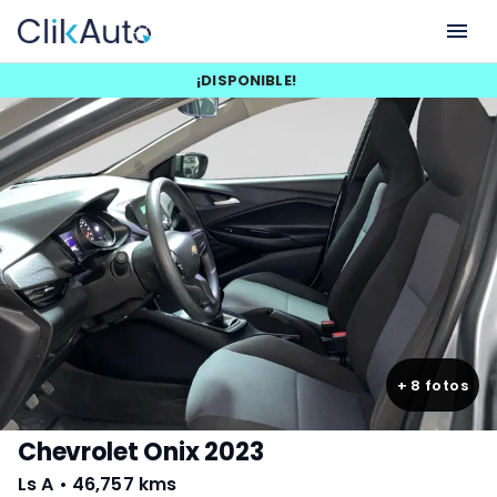
¡
DISPONIBLE
!
+
8
fotos
Chevrolet Onix 2023
Ls A
•
46,757 kms