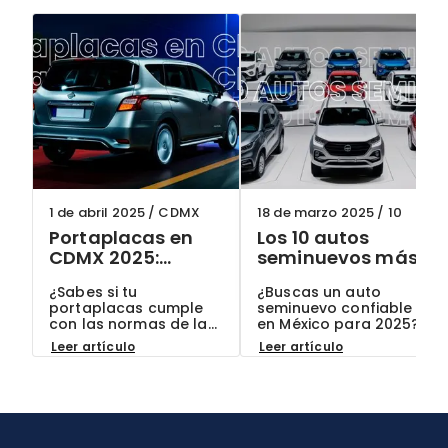
1 de abril 2025
/
CDMX
18 de marzo 2025
/
10
Portaplacas en
Los 10 autos
CDMX 2025:
seminuevos más
¿Cuáles son
confiables en
¿Sabes si tu
¿Buscas un auto
permitidos y
México para 2025:
portaplacas cumple
seminuevo confiable
cómo evitar
Guía actualizada
con las normas de la
en México para 2025?
multas?
CDMX? Descubre qué
Conoce los 10 modelos
Leer artículo
Leer artículo
modelos están
más recomendados
permitidos en 2025,
por expertos y por qué
cómo evitar multas
son la mejor opción
hasta por $2,500 MXN
para ti. ¡En ClikAuto, te
y por qué elegir autos
ofrecemos garantías
seminuevos con
exclusivas!