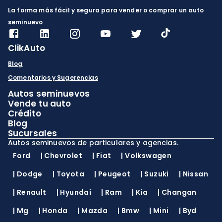
documentación
verificada en ClikAuto
La forma más fácil y segura para vender o comprar un auto
es tu mejor garantía.
seminuevo
ClikAuto
Blog
Comentarios y Sugerencias
Autos seminuevos
Vende tu auto
Crédito
Blog
Sucursales
Autos seminuevos de particulares y agencias.
Ford
|
Chevrolet
|
Fiat
|
Volkswagen
|
Dodge
|
Toyota
|
Peugeot
|
Suzuki
|
Nissan
|
Renault
|
Hyundai
|
Ram
|
Kia
|
Changan
|
Mg
|
Honda
|
Mazda
|
Bmw
|
Mini
|
Byd