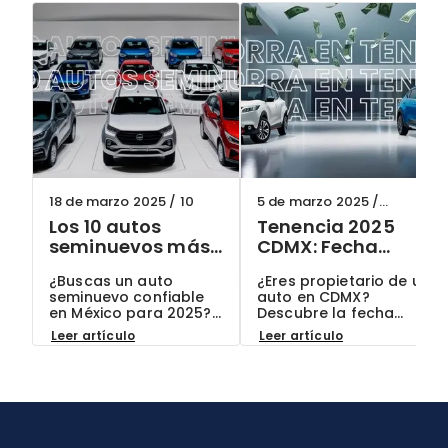
18 de marzo 2025
/
10
5 de marzo 2025
/
ClikAuto
Los 10 autos
Tenencia 2025
seminuevos más
CDMX: Fecha
confiables en
límite para el
¿Buscas un auto
¿Eres propietario de un
México para 2025:
descuento y
seminuevo confiable
auto en CDMX?
Guía actualizada
cómo ahorrar
en México para 2025?
Descubre la fecha
Conoce los 10 modelos
límite para obtener el
Leer artículo
Leer artículo
más recomendados
descuento de tenencia
por expertos y por qué
2025 y cómo ahorrar.
son la mejor opción
En ClikAuto, te
para ti. ¡En ClikAuto, te
ayudamos a mantener
ofrecemos garantías
tu auto en regla.
exclusivas!