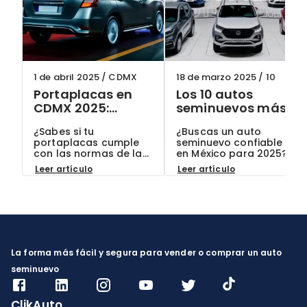
1 de abril 2025
/
CDMX
18 de marzo 2025
/
10
Portaplacas en
Los 10 autos
CDMX 2025:
seminuevos más
¿Cuáles son
confiables en
¿Sabes si tu
¿Buscas un auto
permitidos y
México para 2025:
portaplacas cumple
seminuevo confiable
cómo evitar
Guía actualizada
con las normas de la
en México para 2025?
multas?
CDMX? Descubre qué
Conoce los 10 modelos
Leer artículo
Leer artículo
modelos están
más recomendados
permitidos en 2025,
por expertos y por qué
cómo evitar multas
son la mejor opción
hasta por $2,500 MXN
para ti. ¡En ClikAuto, te
y por qué elegir autos
ofrecemos garantías
seminuevos con
exclusivas!
documentación
verificada en ClikAuto
La forma más fácil y segura para vender o comprar un auto
es tu mejor garantía.
seminuevo
ClikAuto