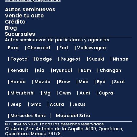
Autos seminuevos
Vende tu auto
Crédito
Blog
Sucursales
Autos seminuevos de particulares y agencias.
Ford
|
Chevrolet
|
Fiat
|
Volkswagen
|
Toyota
|
Dodge
|
Peugeot
|
Suzuki
|
Nissan
|
Renault
|
Kia
|
Hyundai
|
Ram
|
Changan
|
Honda
|
Mazda
|
Bmw
|
Mini
|
Byd
|
Seat
|
Mitsubishi
|
Mg
|
Gwm
|
Audi
|
Cupra
|
Jeep
|
Gmc
|
Acura
|
Lexus
|
|
Mercedes Benz
Mapa del Sitio
©
ClikAuto
2026
Todos los derechos reservados
ClikAuto, San Antonio de la Capilla #100, Querétaro,
Querétaro, México 76178.