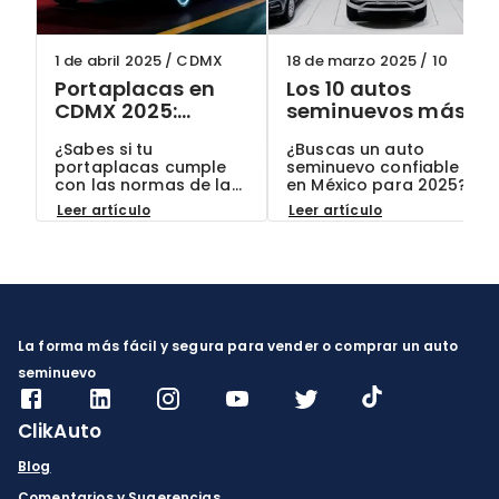
1 de abril 2025
/
CDMX
18 de marzo 2025
/
10
Portaplacas en
Los 10 autos
CDMX 2025:
seminuevos más
¿Cuáles son
confiables en
¿Sabes si tu
¿Buscas un auto
permitidos y
México para 2025:
portaplacas cumple
seminuevo confiable
cómo evitar
Guía actualizada
con las normas de la
en México para 2025?
multas?
CDMX? Descubre qué
Conoce los 10 modelos
Leer artículo
Leer artículo
modelos están
más recomendados
permitidos en 2025,
por expertos y por qué
cómo evitar multas
son la mejor opción
hasta por $2,500 MXN
para ti. ¡En ClikAuto, te
y por qué elegir autos
ofrecemos garantías
seminuevos con
exclusivas!
documentación
verificada en ClikAuto
La forma más fácil y segura para vender o comprar un auto
es tu mejor garantía.
seminuevo
ClikAuto
Blog
Comentarios y Sugerencias