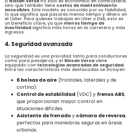
El
Nissan Versa
no solo es económico en combustible,
sino que también tiene
costos de mantenimiento
accesibles
. Este modelo es conocido por su fiabilidad,
lo que significa que pasarás menos tiempo y dinero en
el taller. Para quienes trabajan en Uber o Didi, esto es
un beneficio clave, ya que
menos tiempo de
inactividad
significa más horas en la carretera y más
ingresos.
4. Seguridad avanzada
La seguridad es una prioridad tanto para conductores
como para pasajeros, y el
Nissan Versa
viene
equipado con
tecnologías avanzadas de seguridad
.
Entre las características más destacadas se incluyen:
6 bolsas de aire
(frontales, laterales y de
cortina).
Control de estabilidad
(VDC) y
frenos ABS
,
que proporcionan mayor control en
situaciones difíciles.
Asistente de frenado
y
cámara de reversa
,
perfectos para maniobras seguras en áreas
urbanas.