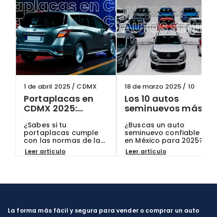
1 de abril 2025
/
CDMX
18 de marzo 2025
/
10
Portaplacas en
Los 10 autos
CDMX 2025:
seminuevos más
¿Cuáles son
confiables en
¿Sabes si tu
¿Buscas un auto
permitidos y
México para 2025:
portaplacas cumple
seminuevo confiable
cómo evitar
Guía actualizada
con las normas de la
en México para 2025?
multas?
CDMX? Descubre qué
Conoce los 10 modelos
Leer artículo
Leer artículo
modelos están
más recomendados
permitidos en 2025,
por expertos y por qué
cómo evitar multas
son la mejor opción
hasta por $2,500 MXN
para ti. ¡En ClikAuto, te
y por qué elegir autos
ofrecemos garantías
seminuevos con
exclusivas!
documentación
verificada en ClikAuto
La forma más fácil y segura para vender o comprar un auto