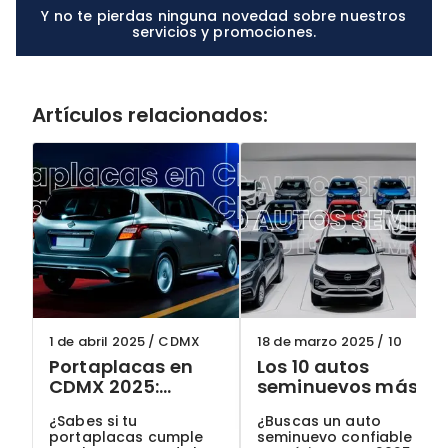
Y no te pierdas ninguna novedad sobre nuestros
servicios y promociones.
Artículos relacionados:
1 de abril 2025
/
CDMX
18 de marzo 2025
/
10
Portaplacas en
Los 10 autos
CDMX 2025:
seminuevos más
¿Cuáles son
confiables en
¿Sabes si tu
¿Buscas un auto
permitidos y
México para 2025:
portaplacas cumple
seminuevo confiable
cómo evitar
Guía actualizada