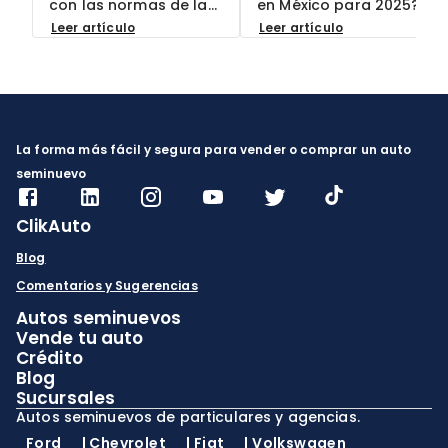
con las normas de la
en México para 2025?
multas?
CDMX? Descubre qué
Conoce los 10 modelos
Leer artículo
Leer artículo
modelos están
más recomendados
permitidos en 2025,
por expertos y por qué
cómo evitar multas
son la mejor opción
hasta por $2,500 MXN
para ti. ¡En ClikAuto, te
y por qué elegir autos
ofrecemos garantías
seminuevos con
exclusivas!
documentación
verificada en ClikAuto
La forma más fácil y segura para vender o comprar un auto
es tu mejor garantía.
seminuevo
ClikAuto
Blog
Comentarios y Sugerencias
Autos seminuevos
Vende tu auto
Crédito
Blog
Sucursales
Autos seminuevos de particulares y agencias.
Ford
|
Chevrolet
|
Fiat
|
Volkswagen