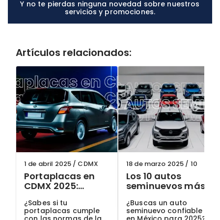
Y no te pierdas ninguna novedad sobre nuestros
servicios y promociones.
Artículos relacionados:
1 de abril 2025
/
CDMX
18 de marzo 2025
/
10
Portaplacas en
Los 10 autos
CDMX 2025:
seminuevos más
¿Cuáles son
confiables en
¿Sabes si tu
¿Buscas un auto
permitidos y
México para 2025:
portaplacas cumple
seminuevo confiable
cómo evitar
Guía actualizada
con las normas de la
en México para 2025?