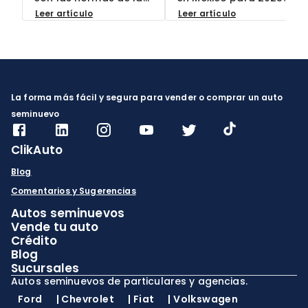
multas?
CDMX? Descubre qué
Conoce los 10 modelos
Leer artículo
Leer artículo
modelos están
más recomendados
permitidos en 2025,
por expertos y por qué
cómo evitar multas
son la mejor opción
hasta por $2,500 MXN
para ti. ¡En ClikAuto, te
y por qué elegir autos
ofrecemos garantías
seminuevos con
exclusivas!
documentación
verificada en ClikAuto
La forma más fácil y segura para vender o comprar un auto
es tu mejor garantía.
seminuevo
ClikAuto
Blog
Comentarios y Sugerencias
Autos seminuevos
Vende tu auto
Crédito
Blog
Sucursales
Autos seminuevos de particulares y agencias.
Ford
|
Chevrolet
|
Fiat
|
Volkswagen