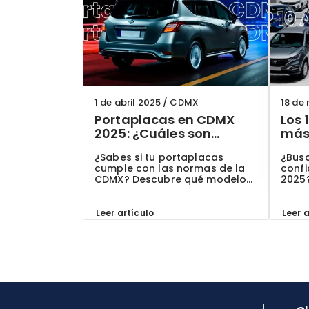
1 de abril 2025
/
CDMX
18 de
Portaplacas en CDMX
Los 
2025: ¿Cuáles son
más 
permitidos y cómo
Méxi
¿Sabes si tu portaplacas
¿Bus
evitar multas?
act
cumple con las normas de la
confi
CDMX? Descubre qué modelos
2025
están permitidos en 2025,
más 
cómo evitar multas hasta por
exper
$2,500 MXN y por qué elegir
mejor
Leer artículo
Leer a
autos seminuevos con
ClikA
documentación verificada en
garan
ClikAuto es tu mejor garantía.