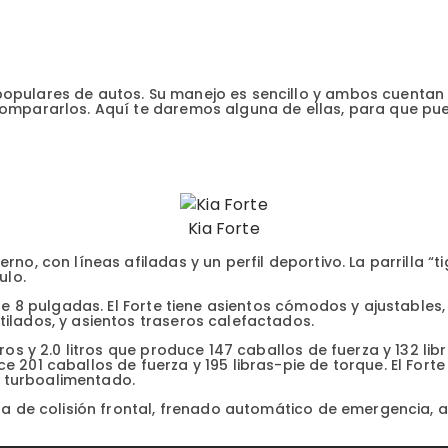
opulares de autos. Su manejo es sencillo y ambos cuentan
 compararlos. Aquí te daremos alguna de ellas, para que pu
Kia Forte
rno, con líneas afiladas y un perfil deportivo. La parrilla 
ulo.
 de 8 pulgadas. El Forte tiene asientos cómodos y ajustables
tilados, y asientos traseros calefactados.
dros y 2.0 litros que produce 147 caballos de fuerza y 132 li
 201 caballos de fuerza y 195 libras-pie de torque. El Fort
 turboalimentado.
rta de colisión frontal, frenado automático de emergencia, 