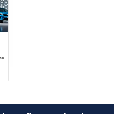
 en
y
to