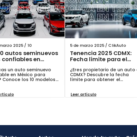
 marzo 2025
/
10
5 de marzo 2025
/
ClikAuto
10 autos seminuevos
Tenencia 2025 CDMX:
confiables en
Fecha límite para el
co para 2025: Guía
descuento y cómo
cas un auto seminuevo
¿Eres propietario de un auto
ualizada
ahorrar
able en México para
CDMX? Descubre la fecha
? Conoce los 10 modelos
límite para obtener el
recomendados por
descuento de tenencia 2025 
tos y por qué son la
cómo ahorrar. En ClikAuto, te
 opción para ti. ¡En
ayudamos a mantener tu au
rtículo
Leer artículo
uto, te ofrecemos
en regla.
tías exclusivas!