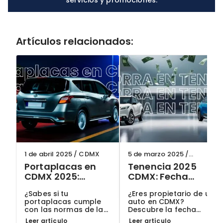
Artículos relacionados:
1 de abril 2025
/
CDMX
5 de marzo 2025
/
ClikAuto
Portaplacas en
Tenencia 2025
CDMX 2025:
CDMX: Fecha
¿Cuáles son
límite para el
¿Sabes si tu
¿Eres propietario de un
permitidos y
descuento y
portaplacas cumple
auto en CDMX?
cómo evitar
cómo ahorrar
con las normas de la
Descubre la fecha
multas?
CDMX? Descubre qué
límite para obtener el
Leer artículo
Leer artículo