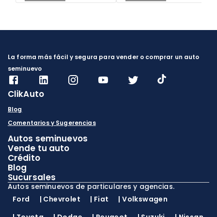
modelos están
descuento de tenencia
permitidos en 2025,
2025 y cómo ahorrar.
cómo evitar multas
En ClikAuto, te
hasta por $2,500 MXN
ayudamos a mantener
y por qué elegir autos
tu auto en regla.
seminuevos con
documentación
verificada en ClikAuto
La forma más fácil y segura para vender o comprar un auto
es tu mejor garantía.
seminuevo
ClikAuto
Blog
Comentarios y Sugerencias
Autos seminuevos
Vende tu auto
Crédito
Blog
Sucursales
Autos seminuevos de particulares y agencias.
Ford
|
Chevrolet
|
Fiat
|
Volkswagen
|
Toyota
|
Dodge
|
Peugeot
|
Suzuki
|
Nissan