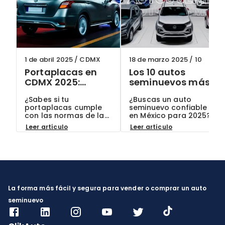
1 de abril 2025
/
CDMX
18 de marzo 2025
/
10
Portaplacas en
Los 10 autos
CDMX 2025:
seminuevos más
¿Cuáles son
confiables en
¿Sabes si tu
¿Buscas un auto
permitidos y
México para 2025:
portaplacas cumple
seminuevo confiable
cómo evitar
Guía actualizada
con las normas de la
en México para 2025?
multas?
CDMX? Descubre qué
Conoce los 10 modelos
Leer artículo
Leer artículo
modelos están
más recomendados
permitidos en 2025,
por expertos y por qué
cómo evitar multas
son la mejor opción
hasta por $2,500 MXN
para ti. ¡En ClikAuto, te
y por qué elegir autos
ofrecemos garantías
seminuevos con
exclusivas!
documentación
verificada en ClikAuto
La forma más fácil y segura para vender o comprar un auto
es tu mejor garantía.
seminuevo