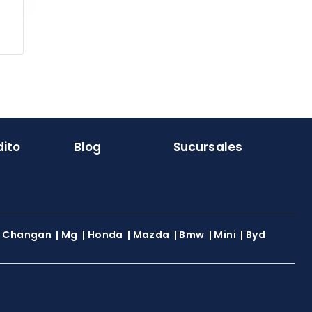
y
to
dito
Blog
Sucursales
|
Changan
|
Mg
|
Honda
|
Mazda
|
Bmw
|
Mini
|
Byd