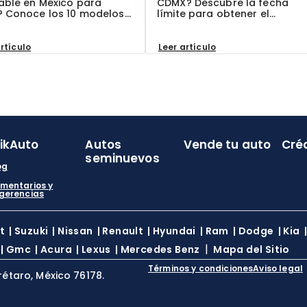
able en México para
CDMX? Descubre la fecha
? Conoce los 10 modelos
límite para obtener el
recomendados por
descuento de tenencia 2025 
tos y por qué son la
cómo ahorrar. En ClikAuto, te
 opción para ti. ¡En
ayudamos a mantener tu au
rtículo
Leer artículo
uto, te ofrecemos
en regla.
tías exclusivas!
likAuto
Autos
Vende tu auto
Cré
seminuevos
og
mentarios y
gerencias
t
|
Suzuki
|
Nissan
|
Renault
|
Hyundai
|
Ram
|
Dodge
|
Kia
|
|
Gmc
|
Acura
|
Lexus
|
Mercedes Benz
Mapa del Sitio
Términos y condiciones
Aviso legal
rétaro, México 76178.