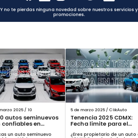
Y no te pierdas ninguna novedad sobre nuestros servicios y
promociones.
 marzo 2025
/
10
5 de marzo 2025
/
ClikAuto
10 autos seminuevos
Tenencia 2025 CDMX:
confiables en
Fecha límite para el
co para 2025: Guía
descuento y cómo
cas un auto seminuevo
¿Eres propietario de un auto
ualizada
ahorrar