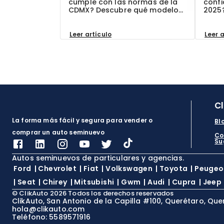
cumple con las normas de la
confi
CDMX? Descubre qué modelos
2025
están permitidos en 2025,
más 
cómo evitar multas hasta por
exper
$2,500 MXN y por qué elegir
mejor
Leer artículo
Leer a
autos seminuevos con
ClikA
documentación verificada en
garan
ClikAuto es tu mejor garantía.
C
La forma más fácil y segura para vender o
Bl
comprar un auto seminuevo
Co
Su
Autos seminuevos de particulares y agencias.
Ford
|
Chevrolet
|
Fiat
|
Volkswagen
|
Toyota
|
Peugeo
|
Seat
|
Chirey
|
Mitsubishi
|
Gwm
|
Audi
|
Cupra
|
Jeep
©
ClikAuto
2026
Todos los derechos reservados
ClikAuto, San Antonio de la Capilla #100, Querétaro, Que
hola@clikauto.com
Teléfono: 5589571916