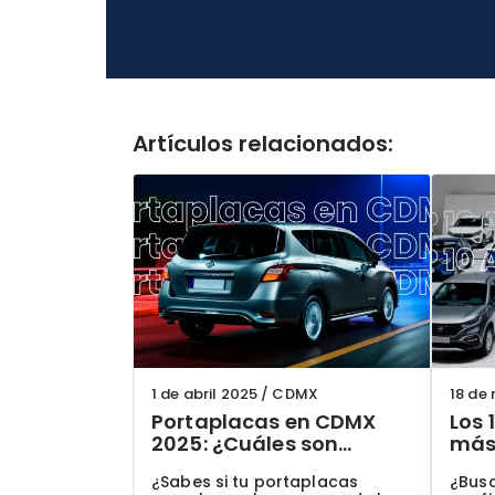
Artículos relacionados:
1 de abril 2025
/
CDMX
18 de
Portaplacas en CDMX
Los 
2025: ¿Cuáles son
más 
permitidos y cómo
Méxi
¿Sabes si tu portaplacas
¿Bus
evitar multas?
act