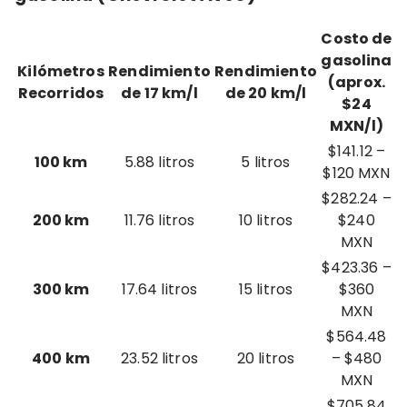
Costo de
gasolina
Kilómetros
Rendimiento
Rendimiento
(aprox.
Recorridos
de 17 km/l
de 20 km/l
$24
MXN/l)
$141.12 –
100 km
5.88 litros
5 litros
$120 MXN
$282.24 –
200 km
11.76 litros
10 litros
$240
MXN
$423.36 –
300 km
17.64 litros
15 litros
$360
MXN
$564.48
400 km
23.52 litros
20 litros
– $480
MXN
$705.84