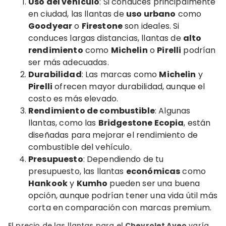
Uso del vehículo
: Si conduces principalmente
en ciudad, las llantas de
uso urbano
como
Goodyear
o
Firestone
son ideales. Si
conduces largas distancias, llantas de
alto
rendimiento
como
Michelin
o
Pirelli
podrían
ser más adecuadas.
Durabilidad
: Las marcas como
Michelin
y
Pirelli
ofrecen mayor durabilidad, aunque el
costo es más elevado.
Rendimiento de combustible
: Algunas
llantas, como las
Bridgestone Ecopia
, están
diseñadas para mejorar el rendimiento de
combustible del vehículo.
Presupuesto
: Dependiendo de tu
presupuesto, las llantas
económicas
como
Hankook
y
Kumho
pueden ser una buena
opción, aunque podrían tener una vida útil más
corta en comparación con marcas premium.
El precio de las llantas para el
Chevrolet Aveo
varía