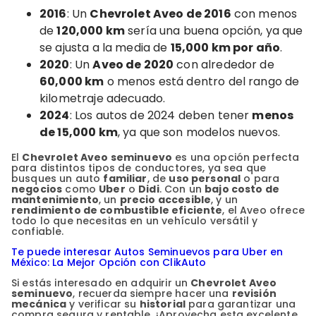
2016
: Un
Chevrolet Aveo de 2016
con menos
de
120,000 km
sería una buena opción, ya que
se ajusta a la media de
15,000 km por año
.
2020
: Un
Aveo de 2020
con alrededor de
60,000 km
o menos está dentro del rango de
kilometraje adecuado.
2024
: Los autos de 2024 deben tener
menos
de 15,000 km
, ya que son modelos nuevos.
El
Chevrolet Aveo seminuevo
es una opción perfecta
para distintos tipos de conductores, ya sea que
busques un auto
familiar
, de
uso personal
o para
negocios
como
Uber
o
Didi
. Con un
bajo costo de
mantenimiento
, un
precio accesible
, y un
rendimiento de combustible eficiente
, el Aveo ofrece
todo lo que necesitas en un vehículo versátil y
confiable.
Te puede interesar Autos Seminuevos para Uber en
México: La Mejor Opción con ClikAuto
Si estás interesado en adquirir un
Chevrolet Aveo
seminuevo
, recuerda siempre hacer una
revisión
mecánica
y verificar su
historial
para garantizar una
compra segura y rentable. ¡Aprovecha esta excelente