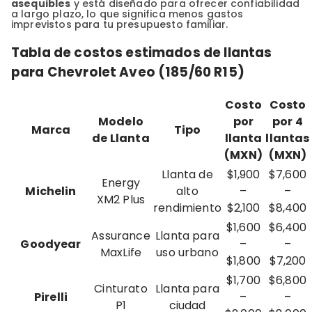
asequibles
y está diseñado para ofrecer confiabilidad
a largo plazo, lo que significa menos gastos
imprevistos para tu presupuesto familiar.
Tabla de costos estimados de llantas
para Chevrolet Aveo (185/60 R15)
Costo
Costo
Modelo
por
por 4
Marca
Tipo
de Llanta
llanta
llantas
(MXN)
(MXN)
Llanta de
$1,900
$7,600
Energy
Michelin
alto
–
–
XM2 Plus
rendimiento
$2,100
$8,400
$1,600
$6,400
Assurance
Llanta para
Goodyear
–
–
MaxLife
uso urbano
$1,800
$7,200
$1,700
$6,800
Cinturato
Llanta para
Pirelli
–
–
P1
ciudad