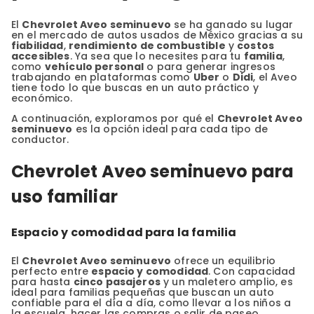
El
Chevrolet Aveo seminuevo
se ha ganado su lugar
en el mercado de autos usados de México gracias a su
fiabilidad
,
rendimiento de combustible
y
costos
accesibles
. Ya sea que lo necesites para tu
familia
,
como
vehículo personal
o para generar ingresos
trabajando en plataformas como
Uber
o
Didi
, el Aveo
tiene todo lo que buscas en un auto práctico y
económico.
A continuación, exploramos por qué el
Chevrolet Aveo
seminuevo
es la opción ideal para cada tipo de
conductor.
Chevrolet Aveo seminuevo para
uso familiar
Espacio y comodidad para la familia
El
Chevrolet Aveo seminuevo
ofrece un equilibrio
perfecto entre
espacio y comodidad
. Con capacidad
para hasta
cinco pasajeros
y un maletero amplio, es
ideal para familias pequeñas que buscan un auto
confiable para el día a día, como llevar a los niños a
la escuela, hacer las compras o salir de paseo.