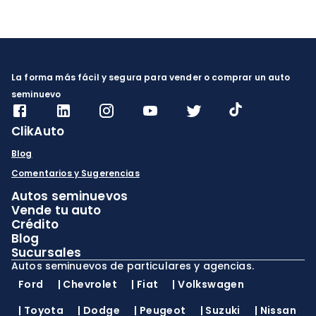
permitidos en 2025,
por expertos y por qué
cómo evitar multas
son la mejor opción
hasta por $2,500 MXN
para ti. ¡En ClikAuto, te
y por qué elegir autos
ofrecemos garantías
seminuevos con
exclusivas!
documentación
verificada en ClikAuto
La forma más fácil y segura para vender o comprar un auto
es tu mejor garantía.
seminuevo
ClikAuto
Blog
Comentarios y Sugerencias
Autos seminuevos
Vende tu auto
Crédito
Blog
Sucursales
Autos seminuevos de particulares y agencias.
Ford
|
Chevrolet
|
Fiat
|
Volkswagen
|
Toyota
|
Dodge
|
Peugeot
|
Suzuki
|
Nissan