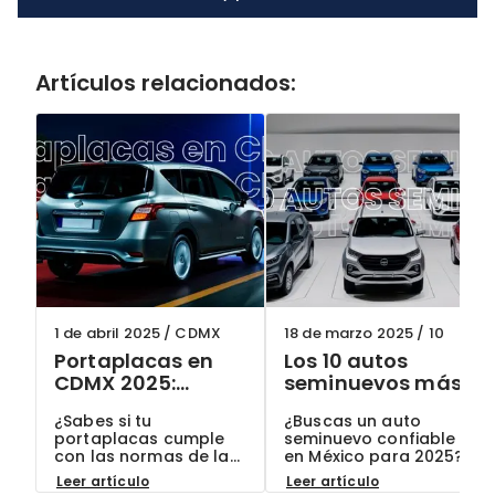
Artículos relacionados:
1 de abril 2025
/
CDMX
18 de marzo 2025
/
10
Portaplacas en
Los 10 autos
CDMX 2025:
seminuevos más
¿Cuáles son
confiables en
¿Sabes si tu
¿Buscas un auto
permitidos y
México para 2025:
portaplacas cumple
seminuevo confiable
cómo evitar
Guía actualizada
con las normas de la
en México para 2025?
multas?
CDMX? Descubre qué
Conoce los 10 modelos
Leer artículo
Leer artículo
modelos están
más recomendados