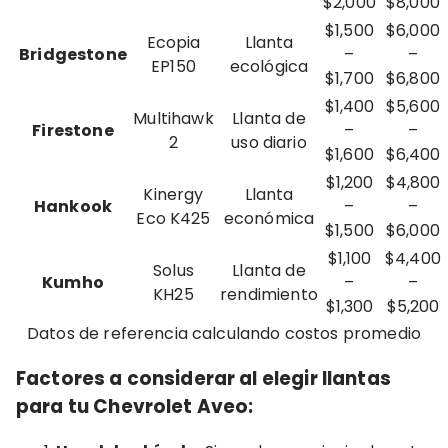
$2,000
$8,000
$1,500
$6,000
Ecopia
Llanta
Bridgestone
–
–
EP150
ecológica
$1,700
$6,800
$1,400
$5,600
Multihawk
Llanta de
Firestone
–
–
2
uso diario
$1,600
$6,400
$1,200
$4,800
Kinergy
Llanta
Hankook
–
–
Eco K425
económica
$1,500
$6,000
$1,100
$4,400
Solus
Llanta de
Kumho
–
–
KH25
rendimiento
$1,300
$5,200
Datos de referencia calculando costos promedio
Factores a considerar al elegir llantas
para tu Chevrolet Aveo
: