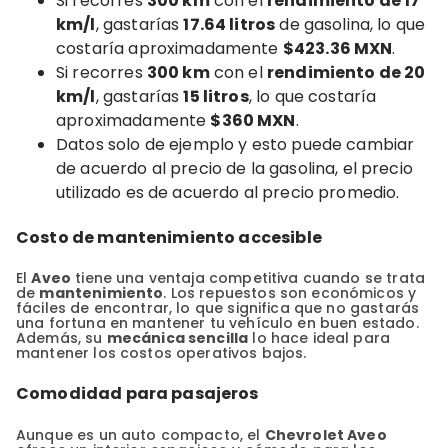
Si recorres
300 km
con el
rendimiento de 17
km/l
, gastarías
17.64 litros
de gasolina, lo que
costaría aproximadamente
$423.36 MXN
.
Si recorres
300 km
con el
rendimiento de 20
km/l
, gastarías
15 litros
, lo que costaría
aproximadamente
$360 MXN
.
Datos solo de ejemplo y esto puede cambiar
de acuerdo al precio de la gasolina, el precio
utilizado es de acuerdo al precio promedio.
Costo de mantenimiento accesible
El
Aveo
tiene una ventaja competitiva cuando se trata
de
mantenimiento
. Los repuestos son económicos y
fáciles de encontrar, lo que significa que no gastarás
una fortuna en mantener tu vehículo en buen estado.
Además, su
mecánica sencilla
lo hace ideal para
mantener los costos operativos bajos.
Comodidad para pasajeros
Aunque es un auto compacto, el
Chevrolet Aveo