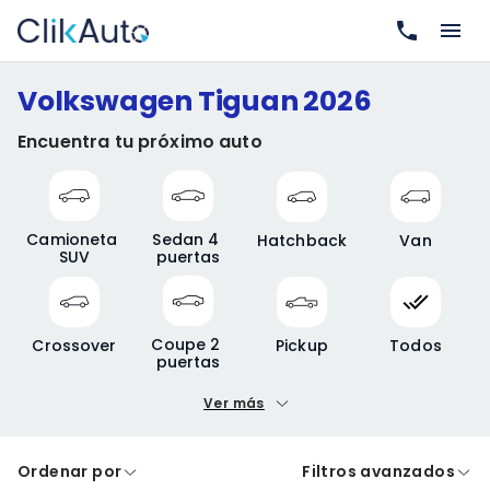
Volkswagen Tiguan 2026
Encuentra tu próximo auto
Camioneta 
Sedan 4 
Hatchback
Van
SUV
puertas
Coupe 2 
Crossover
Pickup
Todos
puertas
Ver más
Precio mínimo
Precio máximo
Ordenar por
Filtros avanzados
A crédito
De contado