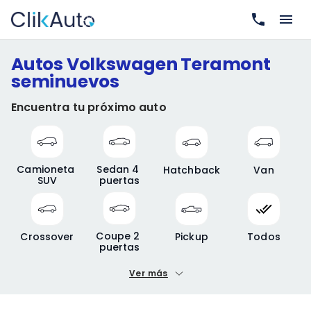
Autos Volkswagen Teramont
seminuevos
Encuentra tu próximo auto
Camioneta 
Sedan 4 
Hatchback
Van
SUV
puertas
Coupe 2 
Crossover
Pickup
Todos
puertas
Ver más
Precio mínimo
Precio máximo