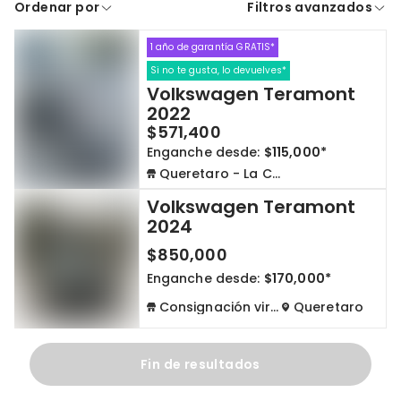
Ordenar por
Filtros avanzados
A crédito
De contado
1 año de garantía GRATIS*
Cdmx y Edo Mex
Querétaro
Si no te gusta, lo devuelves*
Volkswagen Teramont
Con garantía
Negociar precio
2022
$571,400
Enganche desde:
$115,000*
Borrar todo
Ver autos
Queretaro - La Capilla
Volkswagen Teramont
2024
$850,000
Enganche desde:
$170,000*
Consignación virtual
Queretaro
Fin de resultados