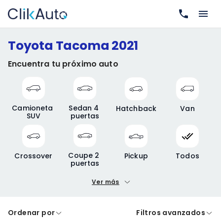
Toyota Tacoma 2021
Encuentra tu próximo auto
Camioneta 
Sedan 4 
Hatchback
Van
SUV
puertas
Coupe 2 
Crossover
Pickup
Todos
puertas
Ver más
Precio mínimo
Precio máximo
Ordenar por
Filtros avanzados
A crédito
De contado