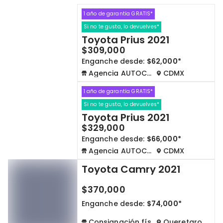
1 año de garantía GRATIS*
Cdmx y Edo Mex
Querétaro
Si no te gusta, lo devuelves*
Toyota Prius 2021
Con garantía
Negociar precio
$309,000
Enganche desde:
$62,000*
Agencia AUTOCOM
CDMX
Borrar todo
Ver autos
1 año de garantía GRATIS*
Si no te gusta, lo devuelves*
Toyota Prius 2021
$329,000
Enganche desde:
$66,000*
Agencia AUTOCOM
CDMX
Toyota Camry 2021
$370,000
Enganche desde:
$74,000*
Consignación física
Queretaro