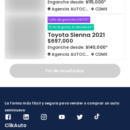
Enganche desde:
$115,000*
Agencia AUTOCOM
CDMX
1 año de garantía GRATIS*
Si no te gusta, lo devuelves*
Toyota Sienna 2021
$697,000
Enganche desde:
$140,000*
Agencia AUTOCOM
CDMX
Fin de resultados
La forma más fácil y segura para vender o comprar un auto
seminuevo
ClikAuto