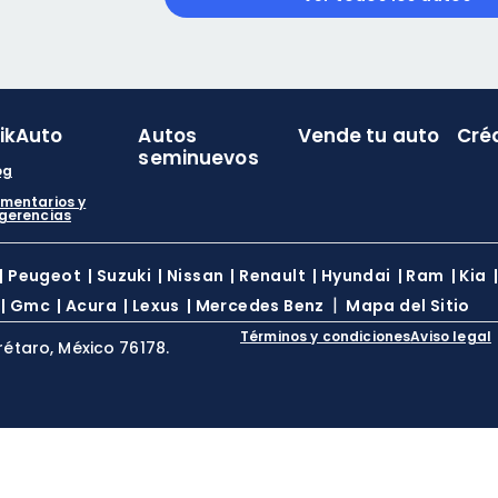
likAuto
Autos
Vende tu auto
Cré
seminuevos
og
mentarios y
gerencias
|
Peugeot
|
Suzuki
|
Nissan
|
Renault
|
Hyundai
|
Ram
|
Kia
|
|
Gmc
|
Acura
|
Lexus
|
Mercedes Benz
Mapa del Sitio
Términos y condiciones
Aviso legal
rétaro, México 76178.