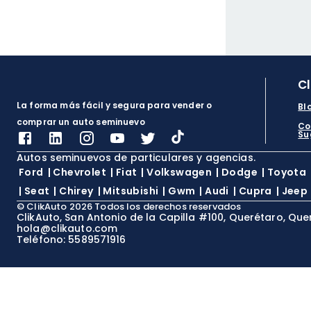
C
La forma más fácil y segura para vender o
Bl
comprar un auto seminuevo
Co
Su
Autos seminuevos de particulares y agencias.
Ford
|
Chevrolet
|
Fiat
|
Volkswagen
|
Dodge
|
Toyota
|
Seat
|
Chirey
|
Mitsubishi
|
Gwm
|
Audi
|
Cupra
|
Jeep
©
ClikAuto
2026
Todos los derechos reservados
ClikAuto, San Antonio de la Capilla #100, Querétaro, Que
hola@clikauto.com
Teléfono: 5589571916