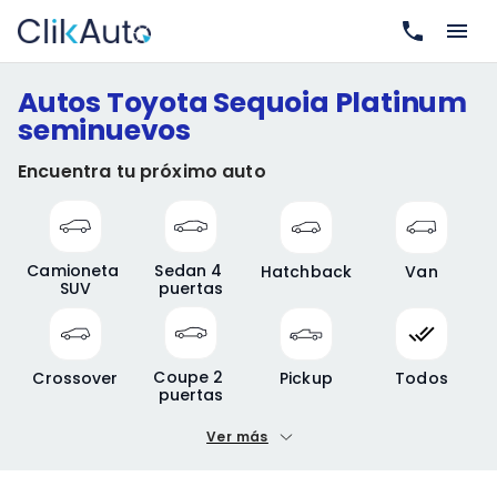
Autos Toyota Sequoia Platinum
seminuevos
Encuentra tu próximo auto
Camioneta 
Sedan 4 
Hatchback
Van
SUV
puertas
Coupe 2 
Crossover
Pickup
Todos
puertas
Ver más
Precio mínimo
Precio máximo