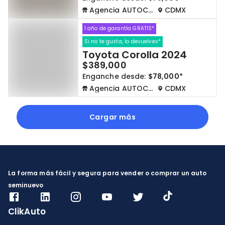
Agencia AUTOCOM
CDMX
1 año de garantía GRATIS*
Si no te gusta, lo devuelves*
Toyota Corolla 2024
$389,000
Enganche desde:
$78,000*
Agencia AUTOCOM
CDMX
Cargar más
La forma más fácil y segura para vender o comprar un auto
seminuevo
ClikAuto