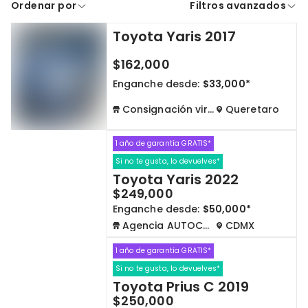
Ordenar por
Filtros avanzados
A crédito
De contado
Toyota Yaris 2017
Cdmx y Edo Mex
Querétaro
$162,000
Con garantía
Negociar precio
Enganche desde:
$33,000*
Consignación virtual
Queretaro
Borrar todo
Ver autos
1 año de garantía GRATIS*
Si no te gusta, lo devuelves*
Toyota Yaris 2022
$249,000
Enganche desde:
$50,000*
Agencia AUTOCOM
CDMX
1 año de garantía GRATIS*
Si no te gusta, lo devuelves*
Toyota Prius C 2019
$250,000