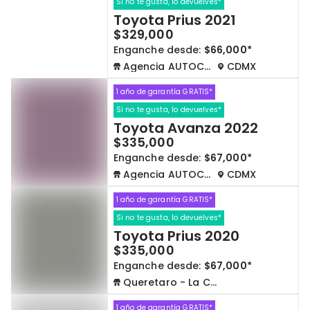
Si no te gusta, lo devuelves*
Toyota Prius 2021
$329,000
Enganche desde:
$66,000*
Agencia AUTOCOM
CDMX
1 año de garantía GRATIS*
Si no te gusta, lo devuelves*
Toyota Avanza 2022
$335,000
Enganche desde:
$67,000*
Agencia AUTOCOM
CDMX
1 año de garantía GRATIS*
Si no te gusta, lo devuelves*
Toyota Prius 2020
$335,000
Enganche desde:
$67,000*
Queretaro - La Capilla
1 año de garantía GRATIS*