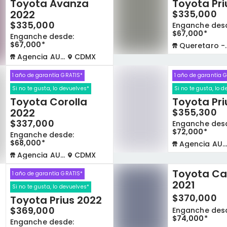
Toyota Avanza
Toyota Pri
2022
$335,000
$335,000
Enganche des
$67,000*
Enganche desde:
$67,000*
Queretaro - La Capilla
Agencia AUTOCOM
CDMX
1 año de garantía GRATIS*
1 año de garantía 
Si no te gusta, lo devuelves*
Si no te gusta, lo 
Toyota Corolla
Toyota Pri
2022
$355,300
$337,000
Enganche des
$72,000*
Enganche desde:
$68,000*
Agencia AUTOCOM
Agencia AUTOCOM
CDMX
Toyota C
1 año de garantía GRATIS*
2021
Si no te gusta, lo devuelves*
$370,000
Toyota Prius 2022
$369,000
Enganche des
$74,000*
Enganche desde: