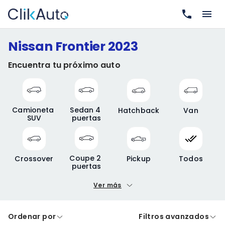
Nissan Frontier 2023
Encuentra tu próximo auto
Camioneta 
Sedan 4 
Hatchback
Van
SUV
puertas
Coupe 2 
Crossover
Pickup
Todos
puertas
Ver más
Precio mínimo
Precio máximo
Ordenar por
Filtros avanzados
A crédito
De contado