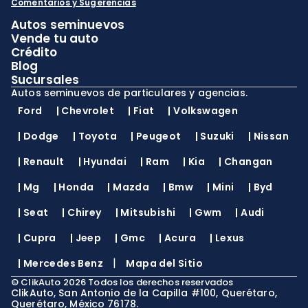
Comentarios y Sugerencias
Autos seminuevos
Vende tu auto
Crédito
Blog
Sucursales
Autos seminuevos de particulares y agencias.
Ford
|
Chevrolet
|
Fiat
|
Volkswagen
|
Dodge
|
Toyota
|
Peugeot
|
Suzuki
|
Nissan
|
Renault
|
Hyundai
|
Ram
|
Kia
|
Changan
|
Mg
|
Honda
|
Mazda
|
Bmw
|
Mini
|
Byd
|
Seat
|
Chirey
|
Mitsubishi
|
Gwm
|
Audi
|
Cupra
|
Jeep
|
Gmc
|
Acura
|
Lexus
|
|
Mercedes Benz
Mapa del Sitio
©
ClikAuto
2026
Todos los derechos reservados
ClikAuto, San Antonio de la Capilla #100, Querétaro,
Querétaro, México 76178.