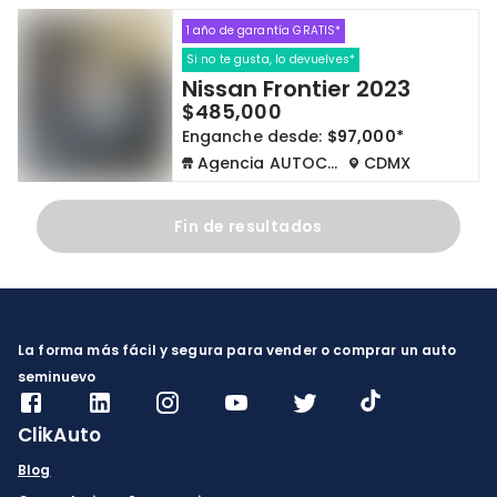
1 año de garantía GRATIS*
Cdmx y Edo Mex
Querétaro
Si no te gusta, lo devuelves*
Nissan Frontier 2023
Con garantía
Negociar precio
$485,000
Enganche desde:
$97,000*
Agencia AUTOCOM
CDMX
Borrar todo
Ver autos
Fin de resultados
La forma más fácil y segura para vender o comprar un auto
seminuevo
ClikAuto
Blog