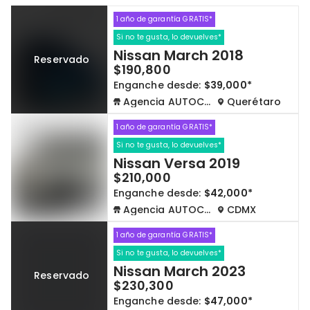
1 año de garantía GRATIS*
Cdmx y Edo Mex
Querétaro
Si no te gusta, lo devuelves*
Nissan March 2018
Reservado
Con garantía
Negociar precio
$190,800
Enganche desde:
$39,000*
Agencia AUTOCOM
Querétaro
Borrar todo
Ver autos
1 año de garantía GRATIS*
Si no te gusta, lo devuelves*
Nissan Versa 2019
$210,000
Enganche desde:
$42,000*
Agencia AUTOCOM
CDMX
1 año de garantía GRATIS*
Si no te gusta, lo devuelves*
Nissan March 2023
Reservado
$230,300
Enganche desde:
$47,000*