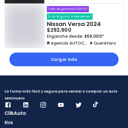
1 año de garantía GRATIS*
Si no te gusta, lo devuelves*
Nissan Versa 2024
$292,900
Enganche desde:
$59,000*
Agencia AUTOCOM
Querétaro
Cargar más
La forma más fácil y segura para vender o comprar un auto
seminuevo
ClikAuto
Blog