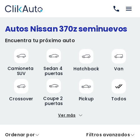
Autos Nissan 370z seminuevos
Encuentra tu próximo auto
Camioneta 
Sedan 4 
Hatchback
Van
SUV
puertas
Coupe 2 
Crossover
Pickup
Todos
puertas
Ver más
Precio mínimo
Precio máximo
Ordenar por
Filtros avanzados
A crédito
De contado