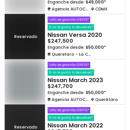
Enganche desde:
$49,000*
Agencia AUTOCOM
CDMX
1 año de garantía GRATIS*
Si no te gusta, lo devuelves*
Nissan Versa 2020
Reservado
$247,500
Enganche desde:
$50,000*
Queretaro - La Capilla
1 año de garantía GRATIS*
Si no te gusta, lo devuelves*
Nissan March 2023
$247,700
Enganche desde:
$50,000*
Agencia AUTOCOM
Querétaro
1 año de garantía GRATIS*
Si no te gusta, lo devuelves*
Nissan March 2022
Reservado