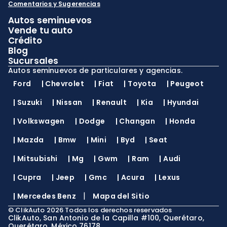
Comentarios y Sugerencias
Autos seminuevos
Vende tu auto
Crédito
Blog
Sucursales
Autos seminuevos de particulares y agencias.
Ford
|
Chevrolet
|
Fiat
|
Toyota
|
Peugeot
|
Suzuki
|
Nissan
|
Renault
|
Kia
|
Hyundai
|
Volkswagen
|
Dodge
|
Changan
|
Honda
|
Mazda
|
Bmw
|
Mini
|
Byd
|
Seat
|
Mitsubishi
|
Mg
|
Gwm
|
Ram
|
Audi
|
Cupra
|
Jeep
|
Gmc
|
Acura
|
Lexus
|
|
Mercedes Benz
Mapa del Sitio
©
ClikAuto
2026
Todos los derechos reservados
ClikAuto, San Antonio de la Capilla #100, Querétaro,
Querétaro, México 76178.