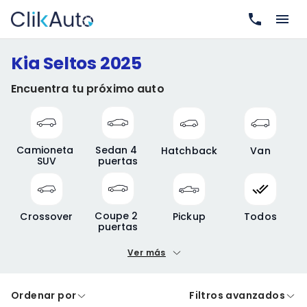
Kia Seltos 2025
Encuentra tu próximo auto
Camioneta 
Sedan 4 
Hatchback
Van
SUV
puertas
Coupe 2 
Crossover
Pickup
Todos
puertas
Ver más
Precio mínimo
Precio máximo
Ordenar por
Filtros avanzados
A crédito
De contado