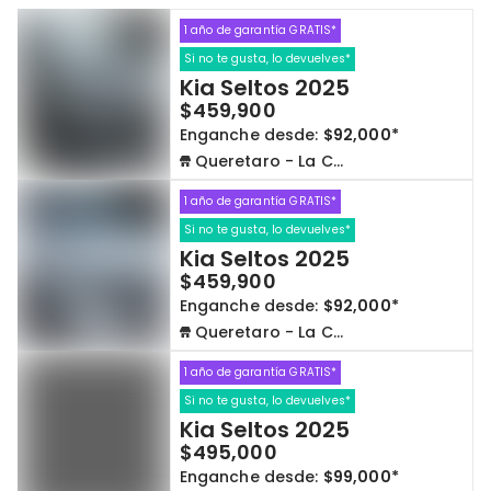
1 año de garantía GRATIS*
Cdmx y Edo Mex
Querétaro
Si no te gusta, lo devuelves*
Kia Seltos 2025
Con garantía
Negociar precio
$459,900
Enganche desde:
$92,000*
Queretaro - La Capilla
Borrar todo
Ver autos
1 año de garantía GRATIS*
Si no te gusta, lo devuelves*
Kia Seltos 2025
$459,900
Enganche desde:
$92,000*
Queretaro - La Capilla
1 año de garantía GRATIS*
Si no te gusta, lo devuelves*
Kia Seltos 2025
$495,000
Enganche desde:
$99,000*