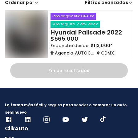
Ordenar por
Filtros avanzados
A crédito
De contado
1 año de garantía GRATIS*
Cdmx y Edo Mex
Querétaro
Si no te gusta, lo devuelves*
Hyundai Palisade 2022
Con garantía
Negociar precio
$565,000
Enganche desde:
$113,000*
Agencia AUTOCOM
CDMX
Borrar todo
Ver autos
Fin de resultados
La forma más fácil y segura para vender o comprar un auto
seminuevo
ClikAuto