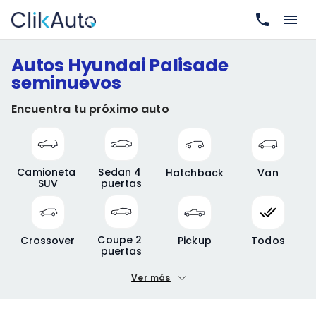
Autos Hyundai Palisade
seminuevos
Encuentra tu próximo auto
Camioneta 
Sedan 4 
Hatchback
Van
SUV
puertas
Coupe 2 
Crossover
Pickup
Todos
puertas
Ver más
Precio mínimo
Precio máximo