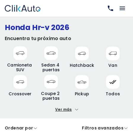
Honda Hr-v 2026
Encuentra tu próximo auto
Camioneta 
Sedan 4 
Hatchback
Van
SUV
puertas
Coupe 2 
Crossover
Pickup
Todos
puertas
Ver más
Precio mínimo
Precio máximo
Ordenar por
Filtros avanzados
A crédito
De contado