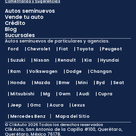
Comentarios y Sugerencias
Autos seminuevos
Vende tu auto
Crédito
Blog
Sucursales
Autos seminuevos de particulares y agencias.
Ford
|
Chevrolet
|
Fiat
|
Toyota
|
Peugeot
|
Suzuki
|
Nissan
|
Renault
|
Kia
|
Hyundai
|
Ram
|
Volkswagen
|
Dodge
|
Changan
|
Honda
|
Mazda
|
Bmw
|
Mini
|
Byd
|
Seat
|
Mitsubishi
|
Mg
|
Gwm
|
Audi
|
Cupra
|
Jeep
|
Gmc
|
Acura
|
Lexus
|
|
Mercedes Benz
Mapa del Sitio
©
ClikAuto
2026
Todos los derechos reservados
ClikAuto, San Antonio de la Capilla #100, Querétaro,
Querétaro, México 76178.