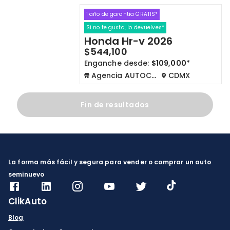
1 año de garantía GRATIS*
Cdmx y Edo Mex
Querétaro
Si no te gusta, lo devuelves*
Honda Hr-v 2026
Con garantía
Negociar precio
$544,100
Enganche desde:
$109,000*
Agencia AUTOCOM
CDMX
Borrar todo
Ver autos
Fin de resultados
La forma más fácil y segura para vender o comprar un auto
seminuevo
ClikAuto
Blog