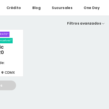
Crédito
Blog
Sucursales
One Day
Filtros avanzados
GRATIS*
devuelves*
ic
20
de:
CDMX
os