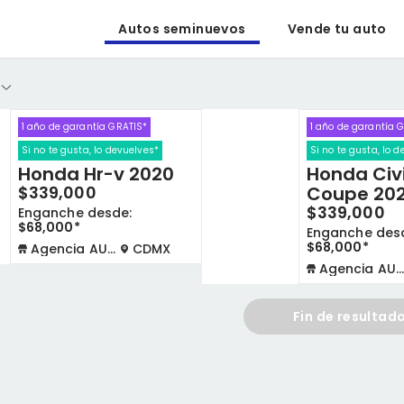
Autos seminuevos
Vende tu auto
1 año de garantía GRATIS*
1 año de garantía 
Si no te gusta, lo devuelves*
Si no te gusta, lo 
Honda Hr-v 2020
Honda Civ
$339,000
Coupe 20
$339,000
Enganche desde:
$68,000*
Enganche des
$68,000*
Agencia AUTOCOM
CDMX
Agencia AUTOCOM
Fin de resultad