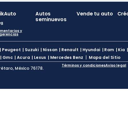
likAuto
Autos
Vende tu auto
Cré
seminuevos
og
mentarios y
gerencias
|
Peugeot
|
Suzuki
|
Nissan
|
Renault
|
Hyundai
|
Ram
|
Kia
|
|
Gmc
|
Acura
|
Lexus
|
Mercedes Benz
Mapa del Sitio
Términos y condiciones
Aviso legal
rétaro, México 76178.