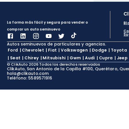
C
La forma más fácil y segura para vender o
Bl
comprar un auto seminuevo
Co
Su
Autos seminuevos de particulares y agencias.
Ford
|
Chevrolet
|
Fiat
|
Volkswagen
|
Dodge
|
Toyota
|
Seat
|
Chirey
|
Mitsubishi
|
Gwm
|
Audi
|
Cupra
|
Jeep
©
ClikAuto
2026
Todos los derechos reservados
ClikAuto, San Antonio de la Capilla #100, Querétaro, Que
hola@clikauto.com
Teléfono: 5589571916