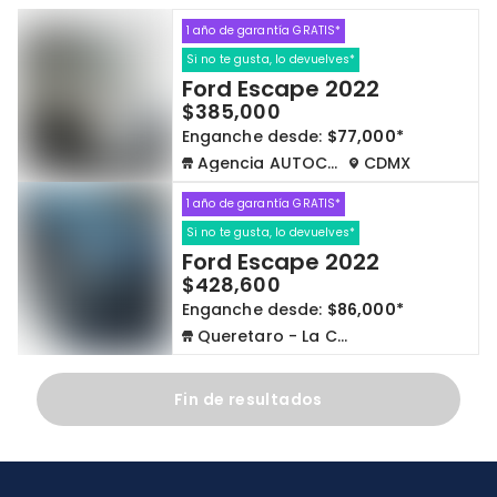
1 año de garantía GRATIS*
Cdmx y Edo Mex
Querétaro
Si no te gusta, lo devuelves*
Ford Escape 2022
Con garantía
Negociar precio
$385,000
Enganche desde:
$77,000*
Agencia AUTOCOM
CDMX
Borrar todo
Ver autos
1 año de garantía GRATIS*
Si no te gusta, lo devuelves*
Ford Escape 2022
$428,600
Enganche desde:
$86,000*
Queretaro - La Capilla
Fin de resultados