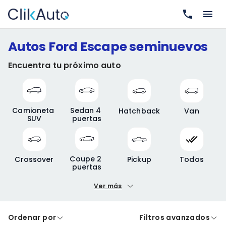
Autos Ford Escape seminuevos
Encuentra tu próximo auto
Camioneta 
Sedan 4 
Hatchback
Van
SUV
puertas
Coupe 2 
Crossover
Pickup
Todos
puertas
Ver más
Precio mínimo
Precio máximo
Ordenar por
Filtros avanzados
A crédito
De contado