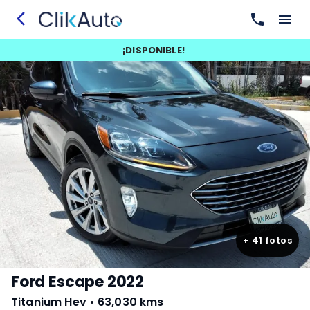
¡
DISPONIBLE
!
+
41
fotos
Ford Escape 2022
Titanium Hev
•
63,030 kms