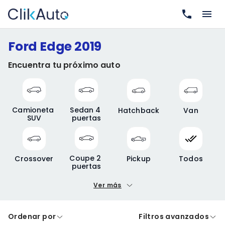
Ford Edge 2019
Encuentra tu próximo auto
Camioneta 
Sedan 4 
Hatchback
Van
SUV
puertas
Coupe 2 
Crossover
Pickup
Todos
puertas
Ver más
Precio mínimo
Precio máximo
Ordenar por
Filtros avanzados
A crédito
De contado