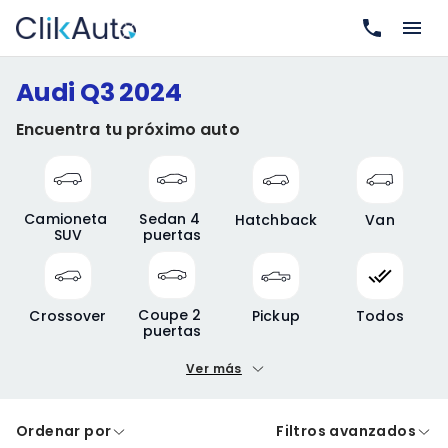
Audi Q3 2024
Encuentra tu próximo auto
Camioneta 
Sedan 4 
Hatchback
Van
SUV
puertas
Coupe 2 
Crossover
Pickup
Todos
puertas
Ver más
Precio mínimo
Precio máximo
Ordenar por
Filtros avanzados
A crédito
De contado