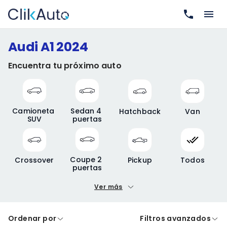
Audi A1 2024
Encuentra tu próximo auto
Camioneta 
Sedan 4 
Hatchback
Van
SUV
puertas
Coupe 2 
Crossover
Pickup
Todos
puertas
Ver más
Precio mínimo
Precio máximo
Ordenar por
Filtros avanzados
A crédito
De contado