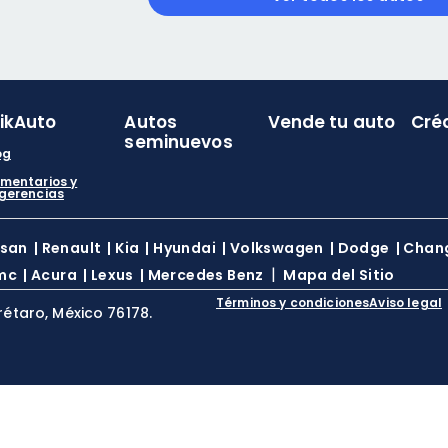
likAuto
Autos
Vende tu auto
Cré
seminuevos
og
mentarios y
gerencias
ssan
|
Renault
|
Kia
|
Hyundai
|
Volkswagen
|
Dodge
|
Chan
|
mc
|
Acura
|
Lexus
|
Mercedes Benz
Mapa del Sitio
Términos y condiciones
Aviso legal
rétaro, México 76178.