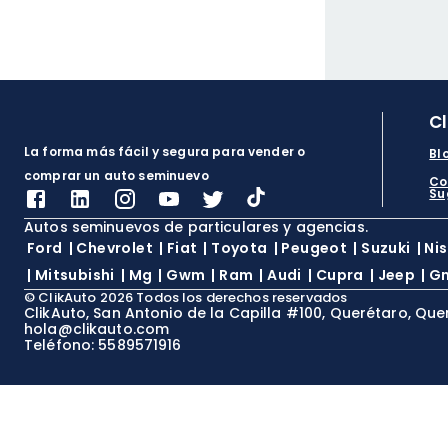
C
La forma más fácil y segura para vender o
Bl
comprar un auto seminuevo
Co
Su
Autos seminuevos de particulares y agencias.
Ford
|
Chevrolet
|
Fiat
|
Toyota
|
Peugeot
|
Suzuki
|
Ni
|
Mitsubishi
|
Mg
|
Gwm
|
Ram
|
Audi
|
Cupra
|
Jeep
|
G
©
ClikAuto
2026
Todos los derechos reservados
ClikAuto, San Antonio de la Capilla #100, Querétaro, Que
hola@clikauto.com
Teléfono: 5589571916