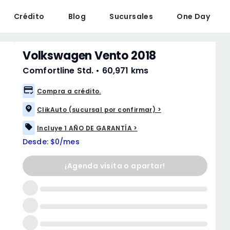
Crédito
Blog
Sucursales
One Day
Volkswagen Vento 2018
Comfortline Std.
•
60,971 kms
Compra a crédito.
ClikAuto (sucursal por confirmar) >
Incluye 1 AÑO DE GARANTÍA >
Desde: $0/mes
¡Agenda visita o apartar!