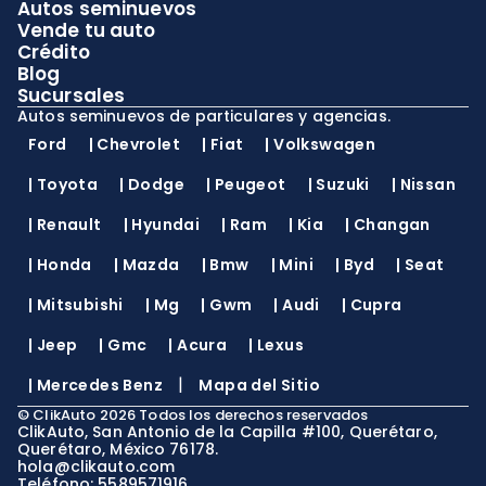
Autos seminuevos
Vende tu auto
Crédito
Blog
Sucursales
Autos seminuevos de particulares y agencias.
Ford
|
Chevrolet
|
Fiat
|
Volkswagen
|
Toyota
|
Dodge
|
Peugeot
|
Suzuki
|
Nissan
|
Renault
|
Hyundai
|
Ram
|
Kia
|
Changan
|
Honda
|
Mazda
|
Bmw
|
Mini
|
Byd
|
Seat
|
Mitsubishi
|
Mg
|
Gwm
|
Audi
|
Cupra
|
Jeep
|
Gmc
|
Acura
|
Lexus
|
|
Mercedes Benz
Mapa del Sitio
©
ClikAuto
2026
Todos los derechos reservados
ClikAuto, San Antonio de la Capilla #100, Querétaro,
Querétaro, México 76178.
hola@clikauto.com
Teléfono: 5589571916