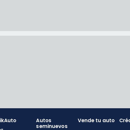
likAuto
Autos
Vende tu auto
Cré
seminuevos
og